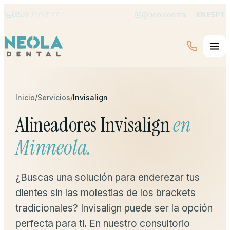
(352) 717-2177
@neoladental
EN
ES
PT
Inicio
/
Servicios
/
Invisalign
Alineadores Invisalign
en
Minneola.
¿Buscas una solución para enderezar tus
dientes sin las molestias de los brackets
tradicionales? Invisalign puede ser la opción
perfecta para ti. En nuestro consultorio