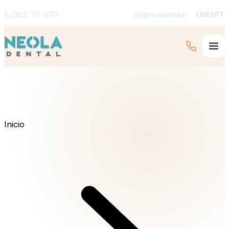
(352) 717-2177
@neoladental
EN
ES
PT
Inicio