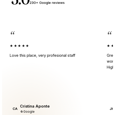
230+ Google reviews
“
“
★★★★★
★★
Love this place, very profesional staff
Grea
work
Hig
Cristina Aponte
CA
JH
Google