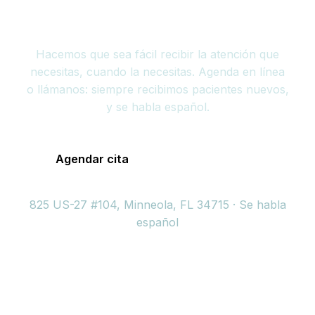
Agenda tu cita hoy
Hacemos que sea fácil recibir la atención que
necesitas, cuando la necesitas. Agenda en línea
o llámanos: siempre recibimos pacientes nuevos,
y se habla español.
(352) 717-2177
Agendar cita
825 US-27 #104, Minneola, FL 34715 · Se habla
español