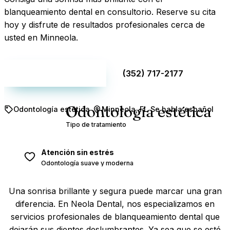
blanqueamiento dental en consultorio. Reserve su cita
hoy y disfrute de resultados profesionales cerca de
usted en Minneola.
Hacer una cita
(352) 717-2177
Odontología estética
Odontología estética
Minneola, FL
Se habla español
Tipo de tratamiento
Atención sin estrés
Odontología suave y moderna
Una sonrisa brillante y segura puede marcar una gran
diferencia. En Neola Dental, nos especializamos en
servicios profesionales de blanqueamiento dental que
dejarán sus dientes deslumbrantes. Ya sea que se esté