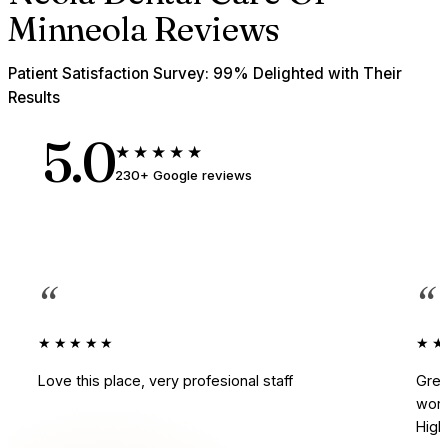
Minneola Reviews
Patient Satisfaction Survey: 99% Delighted with Their
Results
5.0
★★★★★
230+ Google reviews
“
“
★★★★★
★★
Love this place, very profesional staff
Grea
work
Hig