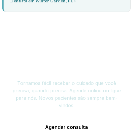
Dentista em Winter Garden, FL
Agende sua consulta
hoje
Tornamos fácil receber o cuidado que você
precisa, quando precisa. Agende online ou ligue
para nós. Novos pacientes são sempre bem-
vindos.
Agendar consulta