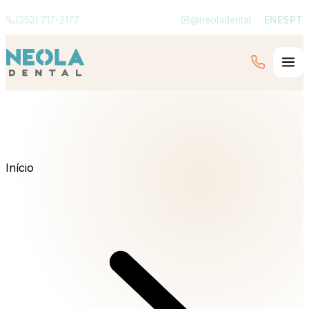
(352) 717-2177
@neoladental
EN
ES
PT
Início