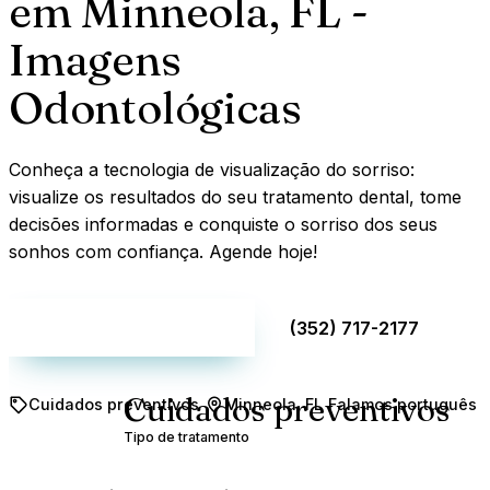
em Minneola, FL -
Imagens
Odontológicas
Conheça a tecnologia de visualização do sorriso:
visualize os resultados do seu tratamento dental, tome
decisões informadas e conquiste o sorriso dos seus
sonhos com confiança. Agende hoje!
Agendar consulta
(352) 717-2177
Cuidados preventivos
Cuidados preventivos
Minneola, FL
Falamos português
Tipo de tratamento