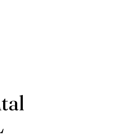
tal
L