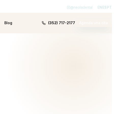
@neoladental
EN
ES
PT
(352) 717-2177
Blog
Agenda una cita