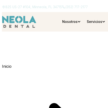
825 US-27 #104, Minneola, FL 34715
(352) 717-2177
Nosotros
Servicios
Inicio